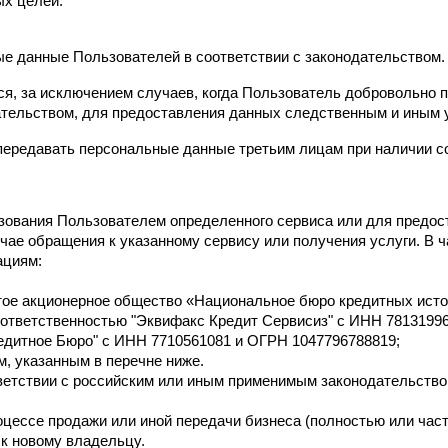
ых целей.
е данные Пользователей в соответствии с законодательством.
я, за исключением случаев, когда Пользователь добровольно
ательством, для предоставления данных следственным и иным
передавать персональные данные третьим лицам при наличии со
ования Пользователем определенного сервиса или для предост
чае обращения к указанному сервису или получения услуги. В 
ациям:
тое акционерное общество «Национальное бюро кредитных ист
 ответственностью "Эквифакс Кредит Сервисиз" с ИНН 7813199
едитное Бюро" с ИНН 7710561081 и ОГРН 1047796788819;
, указанным в перечне ниже.
ветствии с российским или иным применимым законодательство
цессе продажи или иной передачи бизнеса (полностью или части
к новому владельцу.