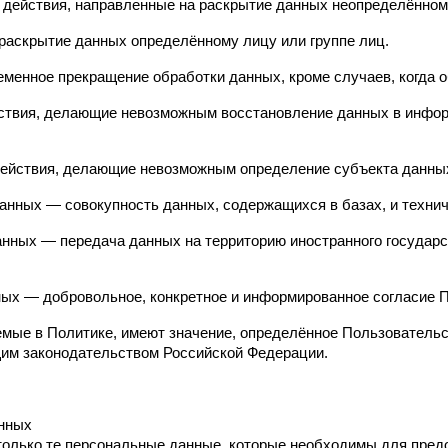
действия, направленные на раскрытие данных неопределённому
аскрытие данных определённому лицу или группе лиц.
енное прекращение обработки данных, кроме случаев, когда о
ствия, делающие невозможным восстановление данных в инфо
ействия, делающие невозможным определение субъекта данных
ных — совокупность данных, содержащихся в базах, и техниче
нных — передача данных на территорию иностранного государс
ых — добровольное, конкретное и информированное согласие П
емые в Политике, имеют значение, определённое Пользовательс
щим законодательством Российской Федерации.
анных
только те персональные данные, которые необходимы для предо